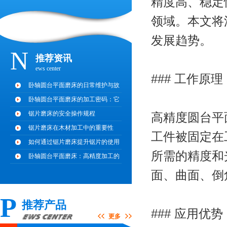
精度高、稳定
领域。本文将
发展趋势。
N
推荐资讯
ews center
### 工作原理
卧轴圆台平面磨床的日常维护与故
障排
卧轴圆台平面磨床的加工密码：它
凭什
锯片磨床的安全操作规程
高精度圆台平
锯片磨床在木材加工中的重要性
工件被固定在
如何通过锯片磨床提升锯片的使用
所需的精度和
寿命
卧轴圆台平面磨床：高精度加工的
秘密
面、曲面、倒
P
推荐产品
### 应用优势
更多