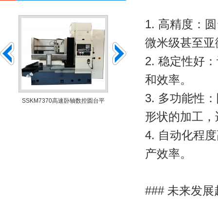
1. 高精度
微米级甚至亚
2. 稳定性
和效率。
3. 多功能
台
SSKM7370高速卧轴数控圆台平
SKM7340数控卧轴圆台平面磨
形状的加工，
4. 自动化
产效率。
### 未来发