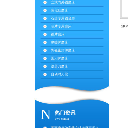
立式内外圆磨床
碳化硅磨床
石英专用圆台磨
芯片专用磨床
SK
锯片磨床
摩擦片磨床
陶瓷密封件磨床
圆刀片磨床
滚剪刀磨床
自动对刀仪
N
热门资讯
ews center