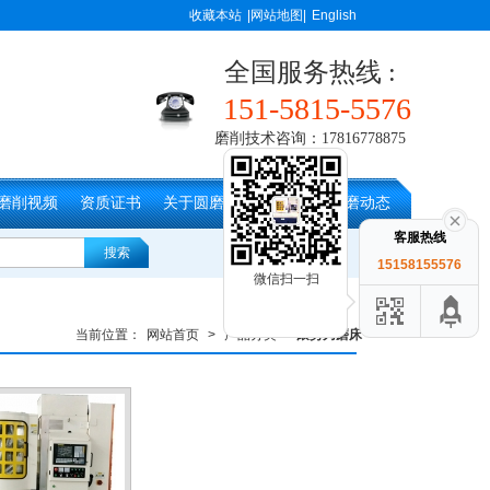
收藏本站
|网站地图|
English
全国服务热线 :
151-5815-5576
磨削技术咨询：17816778875
磨削视频
资质证书
关于圆磨
联系圆磨
圆磨动态
客服热线
15158155576
微信扫一扫
当前位置：
网站首页
>
产品分类
>
滚剪刀磨床